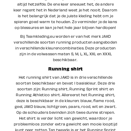
altijd hetzelfde. De ene keer sneeuwt het, de andere
keer regent het in Nederland weet je het nooit. Daarom
is het belangrijk dat je de juiste kleding hebt om je
spieren goed warm te houden. Zo verminder je de kans
op blessures en kan je het hele jaar blijven hardlopen!
Bij Teamkleding.eu worden er van het merk JAKO
verschillende soorten running producten aangeboden
in verschillende kleurencombinaties. Deze producten
zijn in de volwassen maten S, M, L, XL, XXL en XXXL
beschikbaar.
Running shirt
Het running shirt van JAKO is in drie verschillende
soorten beschikbaar en bevat 1 basiskleur. Deze drie
soorten zijn: Running shirt, Running Sprint shirt en
Running Athletico shirt. Allereerst het Running shirt,
deze is beschikbaar in de kleuren: blauw, flame rood,
geel, JAKO blauw, lichtgroen, paars, rood, wit en zwart.
Op de schouders bevinden zich twee dunne strepen.
Het shirt is verder licht van gewicht, waardoor je
probleemloos zonder extra gewicht een mooie looptijd
kunt neer zetten. Ten tweede is er het Running Sprint