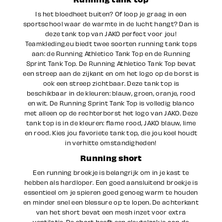
Is het bloedheet buiten? Of loop je graag in een
sportschool waar de warmte in de lucht hangt? Dan is
deze tank top van JAKO perfect voor jou!
Teamkleding.eu biedt twee soorten running tank tops
aan: de Running Athletico Tank Top en de Running
Sprint Tank Top. De Running Athletico Tank Top bevat
een streep aan de zijkant en om het logo op de borst is
ook een streep zichtbaar. Deze tank top is
beschikbaar in de kleuren: blauw, groen, oranje, rood
en wit. De Running Sprint Tank Top is volledig blanco
met alleen op de rechterborst het logo van JAKO. Deze
tank top is in de kleuren: flame rood, JAKO blauw, lime
en rood. Kies jou favoriete tank top, die jou koel houdt
in verhitte omstandigheden!
Running short
Een running broekje is belangrijk om in je kast te
hebben als hardloper. Een goed aansluitend broekje is
essentieel om je spieren goed genoeg warm te houden
en minder snel een blessure op te lopen. De achterkant
van het short bevat een mesh inzet voor extra
ventilatie. De short heeft een sleutelzakje aan de