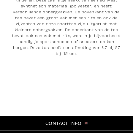
synthetisch materiaal (polyester) en heeft
verschillende opbergvakken. De bovenkant van de
tas bevat een groot vak met een rits en ook de
zijkanten van deze sporttas zijn uitgerust met
kleinere opbergvakken. De onderkant van de tas
bevat ook een vak met rits, waarin je bijvoorbeeld
handig je sportschoenen of sneakers op kan
bergen. Deze tas heeft een afmeting van 47 bij 27
bij 42 cm.
CONTACT INFO