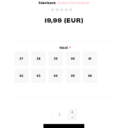
Fabrikant:
Robey Sportswear
19,99 (EUR)
Maat
*
37
38
39
40
41
42
43
44
45
46
+
-